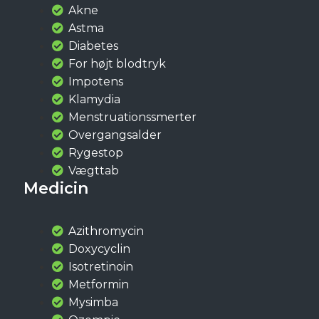
Akne
Astma
Diabetes
For højt blodtryk
Impotens
Klamydia
Menstruationssmerter
Overgangsalder
Rygestop
Vægttab
Medicin
Azithromycin
Doxycyclin
Isotretinoin
Metformin
Mysimba