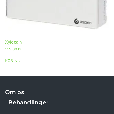
Xylocain
559,00
kr.
KØB NU
Om os
Behandlinger