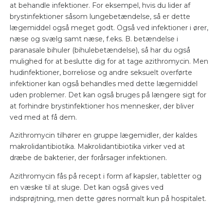
at behandle infektioner. For eksempel, hvis du lider af
brystinfektioner såsom lungebetændelse, så er dette
lægemiddel også meget godt. Også ved infektioner i ører,
næse og svælg samt næse, f.eks. B. betændelse i
paranasale bihuler (bihulebetændelse), så har du også
mulighed for at beslutte dig for at tage azithromycin. Men
hudinfektioner, borreliose og andre seksuelt overførte
infektioner kan også behandles med dette lægemiddel
uden problemer. Det kan også bruges på længere sigt for
at forhindre brystinfektioner hos mennesker, der bliver
ved med at få dem.
Azithromycin tilhører en gruppe lægemidler, der kaldes
makrolidantibiotika. Makrolidantibiotika virker ved at
dræbe de bakterier, der forårsager infektionen.
Azithromycin fås på recept i form af kapsler, tabletter og
en væske til at sluge. Det kan også gives ved
indsprøjtning, men dette gøres normalt kun på hospitalet.