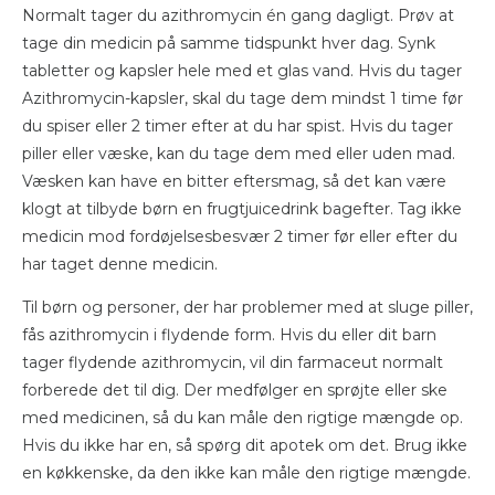
Normalt tager du azithromycin én gang dagligt. Prøv at
tage din medicin på samme tidspunkt hver dag. Synk
tabletter og kapsler hele med et glas vand. Hvis du tager
Azithromycin-kapsler, skal du tage dem mindst 1 time før
du spiser eller 2 timer efter at du har spist. Hvis du tager
piller eller væske, kan du tage dem med eller uden mad.
Væsken kan have en bitter eftersmag, så det kan være
klogt at tilbyde børn en frugtjuicedrink bagefter. Tag ikke
medicin mod fordøjelsesbesvær 2 timer før eller efter du
har taget denne medicin.
Til børn og personer, der har problemer med at sluge piller,
fås azithromycin i flydende form. Hvis du eller dit barn
tager flydende azithromycin, vil din farmaceut normalt
forberede det til dig. Der medfølger en sprøjte eller ske
med medicinen, så du kan måle den rigtige mængde op.
Hvis du ikke har en, så spørg dit apotek om det. Brug ikke
en køkkenske, da den ikke kan måle den rigtige mængde.