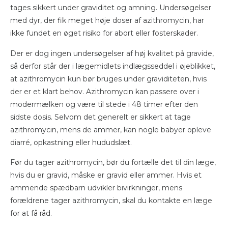
tages sikkert under graviditet og amning. Undersøgelser
med dyr, der fik meget høje doser af azithromycin, har
ikke fundet en øget risiko for abort eller fosterskader.
Der er dog ingen undersøgelser af høj kvalitet på gravide,
så derfor står der i lægemidlets indlægsseddel i øjeblikket,
at azithromycin kun bør bruges under graviditeten, hvis
der er et klart behov. Azithromycin kan passere over i
modermælken og være til stede i 48 timer efter den
sidste dosis. Selvom det generelt er sikkert at tage
azithromycin, mens de ammer, kan nogle babyer opleve
diarré, opkastning eller hududslæt.
Før du tager azithromycin, bør du fortælle det til din læge,
hvis du er gravid, måske er gravid eller ammer. Hvis et
ammende spædbarn udvikler bivirkninger, mens
forældrene tager azithromycin, skal du kontakte en læge
for at få råd.