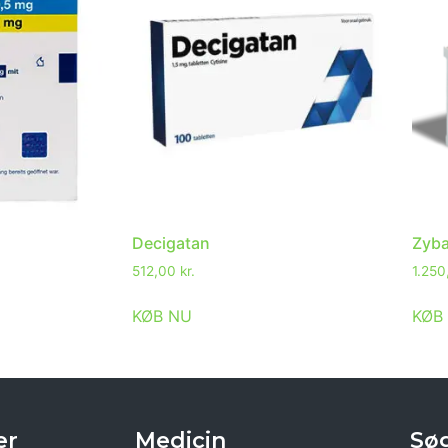
Decigatan
Zyb
512,00
kr.
1.25
KØB NU
KØB
er
Medicin
Søg