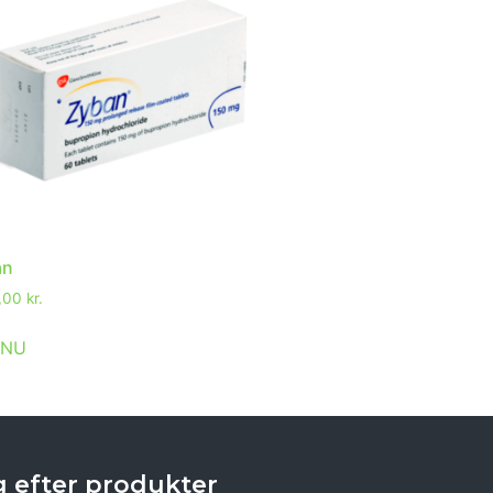
an
0,00
kr.
 NU
 efter produkter