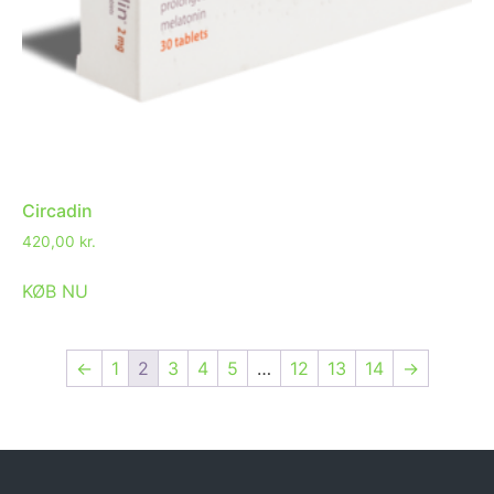
Circadin
420,00
kr.
KØB NU
←
1
2
3
4
5
…
12
13
14
→