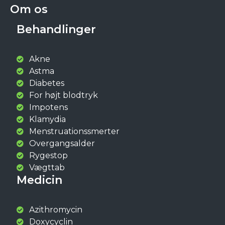
Om os
Behandlinger
Akne
Astma
Diabetes
For højt blodtryk
Impotens
Klamydia
Menstruationssmerter
Overgangsalder
Rygestop
Vægttab
Medicin
Azithromycin
Doxycyclin