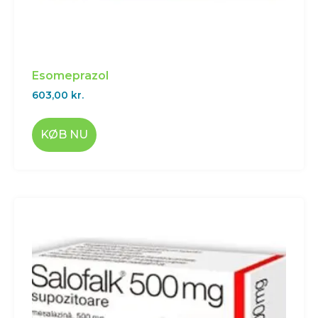
Esomeprazol
603,00
kr.
KØB NU