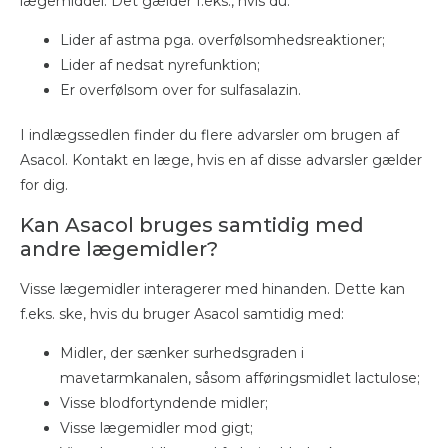
lægemiddel. Det gælder f.eks., hvis du:
Lider af astma pga. overfølsomhedsreaktioner;
Lider af nedsat nyrefunktion;
Er overfølsom over for sulfasalazin.
I indlægssedlen finder du flere advarsler om brugen af
Asacol. Kontakt en læge, hvis en af disse advarsler gælder
for dig.
Kan Asacol bruges samtidig med
andre lægemidler?
Visse lægemidler interagerer med hinanden. Dette kan
f.eks. ske, hvis du bruger Asacol samtidig med:
Midler, der sænker surhedsgraden i
mavetarmkanalen, såsom afføringsmidlet lactulose;
Visse blodfortyndende midler;
Visse lægemidler mod gigt;