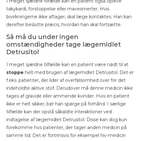
I meget sjældne tilfælde kan en patient også opleve
takykardi, forstoppelse eller mavesmerter. Hvis
bivirkningerne ikke aftager, skal læge kontaktes. Han kan
derefter beslutte præcis, hvordan han skal fortsætte.
Så må du under ingen
omstændigheder tage lægemidlet
Detrusitol
I meget sjældne tilfælde kan en patient være nødt til at
stoppe
helt med brugen af lægemidlet Detrusitol. Det er
f.eks. patienter, der lider af overfølsomhed over for det
indeholdte aktive stof. Derudover må denne medicin ikke
tages af gravide eller ammende kvinder. Hvis en patient
ikke er helt sikker, bør han spørge på forhånd. I særlige
tilfælde kan der opstå såkaldte interaktioner ved
indtagelse af lægemidlet Detrusitol. Disse kan dog kun
forekomme hos patienter, der tager anden medicin på
samme tid. Det er fortrinsvis for eksempel hiv-medicin