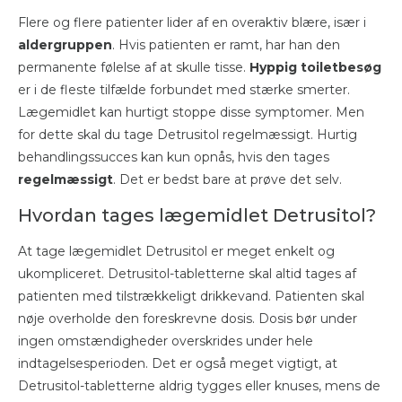
Flere og flere patienter lider af en overaktiv blære, især i
aldergruppen
. Hvis patienten er ramt, har han den
permanente følelse af at skulle tisse.
Hyppig toiletbesøg
er i de fleste tilfælde forbundet med stærke smerter.
Lægemidlet kan hurtigt stoppe disse symptomer. Men
for dette skal du tage Detrusitol regelmæssigt. Hurtig
behandlingssucces kan kun opnås, hvis den tages
regelmæssigt
. Det er bedst bare at prøve det selv.
Hvordan tages lægemidlet Detrusitol?
At tage lægemidlet Detrusitol er meget enkelt og
ukompliceret. Detrusitol-tabletterne skal altid tages af
patienten med tilstrækkeligt drikkevand. Patienten skal
nøje overholde den foreskrevne dosis. Dosis bør under
ingen omstændigheder overskrides under hele
indtagelsesperioden. Det er også meget vigtigt, at
Detrusitol-tabletterne aldrig tygges eller knuses, mens de