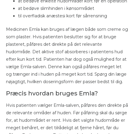
at bedøve enkelte hudområder kort før en operation
at bedøve slimhinden i kønsområdet
til overfladisk anæstesi kort før sårrensning
Medicinen Emla kan bruges af lægen både som creme og
som plaster. Hvis patienten beslutter sig for at bruge
plasteret, påføres det direkte på det relevante
hudområde. Det aktive stof absorberes i patientens hud
efter kun kort tid. Patienten har dog også mulighed for at
vælge Emla-salven. Denne kan også påføres meget let
og trænger ind i huden på meget kort tid. Spørg din læge
nøjagtigt, hvilken doseringsform der passer bedst til dig.
Præcis hvordan bruges Emla?
Hvis patienten vælger Emla-salven, påføres den direkte på
de relevante områder af huden. Før påføring skal du sørge
for, at hudområdet er rent. Hvis det valgte hudområde er
meget behåret, er det tilrådeligt at fjerne håret, før du