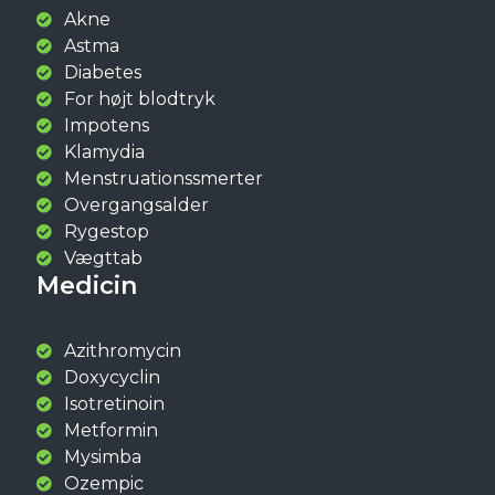
Akne
Astma
Diabetes
For højt blodtryk
Impotens
Klamydia
Menstruationssmerter
Overgangsalder
Rygestop
Vægttab
Medicin
Azithromycin
Doxycyclin
Isotretinoin
Metformin
Mysimba
Ozempic