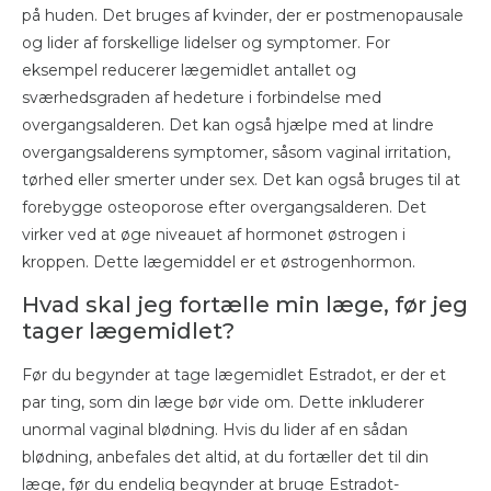
på huden. Det bruges af kvinder, der er postmenopausale
og lider af forskellige lidelser og symptomer. For
eksempel reducerer lægemidlet antallet og
sværhedsgraden af ​​hedeture i forbindelse med
overgangsalderen. Det kan også hjælpe med at lindre
overgangsalderens symptomer, såsom vaginal irritation,
tørhed eller smerter under sex. Det kan også bruges til at
forebygge osteoporose efter overgangsalderen. Det
virker ved at øge niveauet af hormonet østrogen i
kroppen. Dette lægemiddel er et østrogenhormon.
Hvad skal jeg fortælle min læge, før jeg
tager lægemidlet?
Før du begynder at tage lægemidlet Estradot, er der et
par ting, som din læge bør vide om. Dette inkluderer
unormal vaginal blødning. Hvis du lider af en sådan
blødning, anbefales det altid, at du fortæller det til din
læge, før du endelig begynder at bruge Estradot-