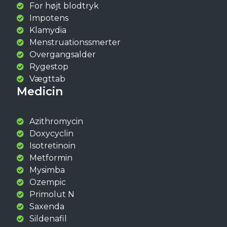
For højt blodtryk
Impotens
Klamydia
Menstruationssmerter
Overgangsalder
Rygestop
Vægttab
Medicin
Azithromycin
Doxycyclin
Isotretinoin
Metformin
Mysimba
Ozempic
Primolut N
Saxenda
Sildenafil