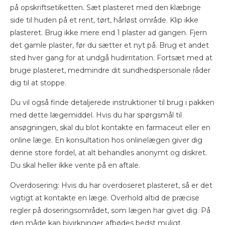
på opskriftsetiketten. Sæt plasteret med den klæbrige
side til huden på et rent, tørt, hårløst område. Klip ikke
plasteret. Brug ikke mere end 1 plaster ad gangen. Fjern
det gamle plaster, før du sætter et nyt på. Brug et andet
sted hver gang for at undgå hudirritation. Fortsæt med at
bruge plasteret, medmindre dit sundhedspersonale råder
dig til at stoppe.
Du vil også finde detaljerede instruktioner til brug i pakken
med dette lægemiddel. Hvis du har spørgsmål til
ansøgningen, skal du blot kontakte en farmaceut eller en
online læge. En konsultation hos onlinelægen giver dig
denne store fordel, at alt behandles anonymt og diskret.
Du skal heller ikke vente på en aftale.
Overdosering: Hvis du har overdoseret plasteret, så er det
vigtigt at kontakte en læge. Overhold altid de præcise
regler på doseringsområdet, som lægen har givet dig. På
den måde kan bivirkninger afbødes bedst muligt.