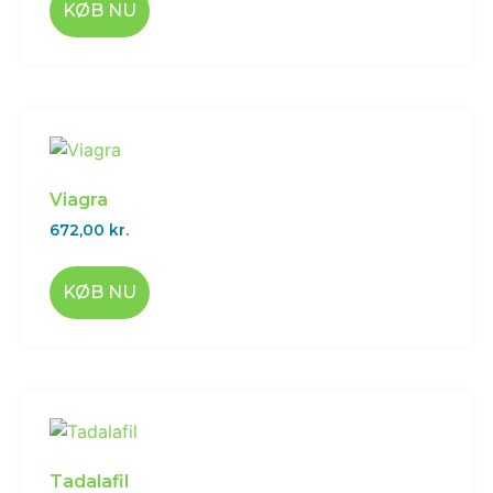
KØB NU
Viagra
672,00
kr.
KØB NU
Tadalafil