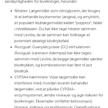
sandsynligheden for bivirkninger, herunder:
Nitrater: Lægemidler som nitroglycerin, der bruges
til at behandle brystsmerter (angina), og amylnitrit,
et populært klublægemiddel kaldet “poppers”, falder
i nitratklassen. Du bør ikke tage nitrater sammen
med Levitra, da de sammen kan forårsage et
potentielt dødeligt blodtryksfald.
Riociguat: Guanylatcyclase (GC)-stimulatoren
Riociguat (varenavn Adempas) bør ikke tages
sammen med Levitra, da begge lægemidler sænker
blodtrykket, og kombinationen kan føre til lavt
blodtryk.
CYP3A4-hæmmere: Visse lægemidler kan
interferere med, hvordan leveren behandler
lægemidler, ved at påvirke CYP3A4-
enzymsystemet, ændre niveauer og øge risikoen for
bivirkninger. Eksempler omfatter ketoconazol,
ritonavir, indinavir og erythromycin. Grapefrugtjuice