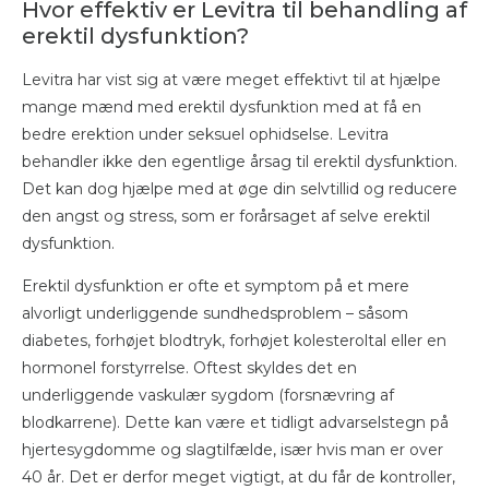
Hvor effektiv er Levitra til behandling af
erektil dysfunktion?
Levitra har vist sig at være meget effektivt til at hjælpe
mange mænd med erektil dysfunktion med at få en
bedre erektion under seksuel ophidselse. Levitra
behandler ikke den egentlige årsag til erektil dysfunktion.
Det kan dog hjælpe med at øge din selvtillid og reducere
den angst og stress, som er forårsaget af selve erektil
dysfunktion.
Erektil dysfunktion er ofte et symptom på et mere
alvorligt underliggende sundhedsproblem – såsom
diabetes, forhøjet blodtryk, forhøjet kolesteroltal eller en
hormonel forstyrrelse. Oftest skyldes det en
underliggende vaskulær sygdom (forsnævring af
blodkarrene). Dette kan være et tidligt advarselstegn på
hjertesygdomme og slagtilfælde, især hvis man er over
40 år. Det er derfor meget vigtigt, at du får de kontroller,