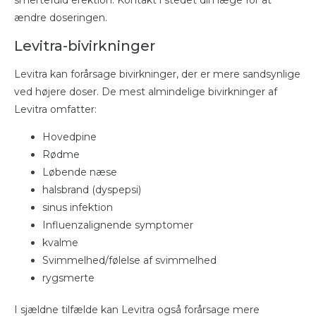
smertefuld erektion. Kontakt i stedet din læge for at
ændre doseringen.
Levitra-bivirkninger
Levitra kan forårsage bivirkninger, der er mere sandsynlige
ved højere doser. De mest almindelige bivirkninger af
Levitra omfatter:
Hovedpine
Rødme
Løbende næse
halsbrand (dyspepsi)
sinus infektion
Influenzalignende symptomer
kvalme
Svimmelhed/følelse af svimmelhed
rygsmerte
I sjældne tilfælde kan Levitra også forårsage mere