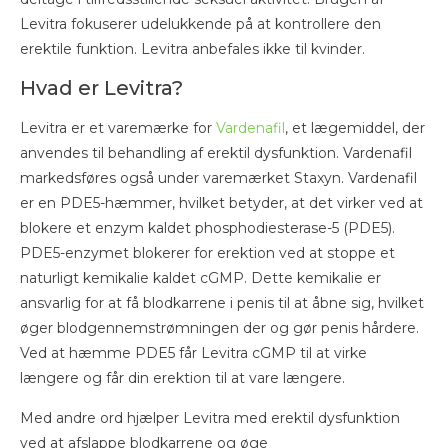
Levitra fokuserer udelukkende på at kontrollere den
erektile funktion. Levitra anbefales ikke til kvinder.
Hvad er Levitra?
Levitra er et varemærke for
Vardenafil
, et lægemiddel, der
anvendes til behandling af erektil dysfunktion. Vardenafil
markedsføres også under varemærket Staxyn. Vardenafil
er en PDE5-hæmmer, hvilket betyder, at det virker ved at
blokere et enzym kaldet phosphodiesterase-5 (PDE5).
PDE5-enzymet blokerer for erektion ved at stoppe et
naturligt kemikalie kaldet cGMP. Dette kemikalie er
ansvarlig for at få blodkarrene i penis til at åbne sig, hvilket
øger blodgennemstrømningen der og gør penis hårdere.
Ved at hæmme PDE5 får Levitra cGMP til at virke
længere og får din erektion til at vare længere.
Med andre ord hjælper Levitra med erektil dysfunktion
ved at afslappe blodkarrene og øge