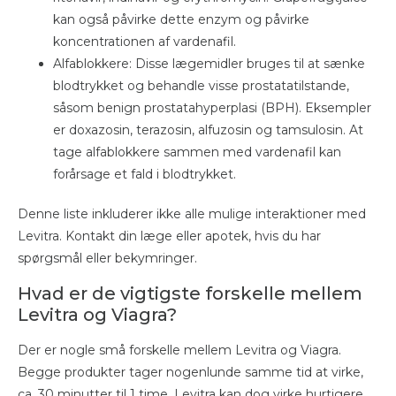
kan også påvirke dette enzym og påvirke
koncentrationen af ​​vardenafil.
Alfablokkere: Disse lægemidler bruges til at sænke
blodtrykket og behandle visse prostatatilstande,
såsom benign prostatahyperplasi (BPH). Eksempler
er doxazosin, terazosin, alfuzosin og tamsulosin. At
tage alfablokkere sammen med vardenafil kan
forårsage et fald i blodtrykket.
Denne liste inkluderer ikke alle mulige interaktioner med
Levitra. Kontakt din læge eller apotek, hvis du har
spørgsmål eller bekymringer.
Hvad er de vigtigste forskelle mellem
Levitra og Viagra?
Der er nogle små forskelle mellem Levitra og Viagra.
Begge produkter tager nogenlunde samme tid at virke,
ca. 30 minutter til 1 time. Levitra kan dog virke hurtigere.