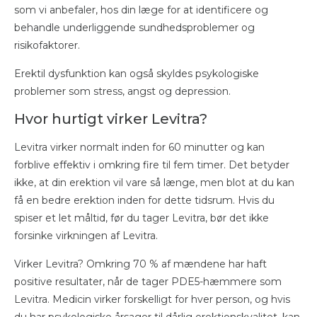
som vi anbefaler, hos din læge for at identificere og
behandle underliggende sundhedsproblemer og
risikofaktorer.
Erektil dysfunktion kan også skyldes psykologiske
problemer som stress, angst og depression.
Hvor hurtigt virker Levitra?
Levitra virker normalt inden for 60 minutter og kan
forblive effektiv i omkring fire til fem timer. Det betyder
ikke, at din erektion vil vare så længe, men blot at du kan
få en bedre erektion inden for dette tidsrum. Hvis du
spiser et let måltid, før du tager Levitra, bør det ikke
forsinke virkningen af Levitra.
Virker Levitra? Omkring 70 % af mændene har haft
positive resultater, når de tager PDE5-hæmmere som
Levitra. Medicin virker forskelligt for hver person, og hvis
du har psykologiske årsager til dårlig erektionskvalitet, kan