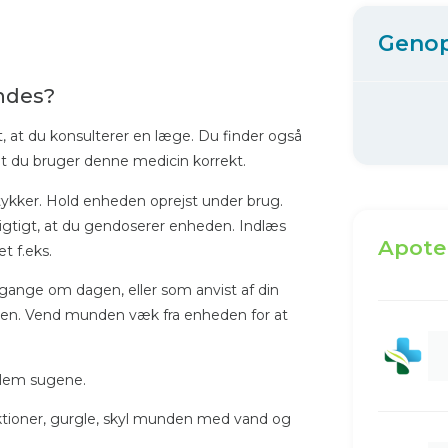
Geno
ndes?
t, at du konsulterer en læge. Du finder også
 at du bruger denne medicin korrekt.
tykker. Hold enheden oprejst under brug.
 vigtigt, at du gendoserer enheden. Indlæs
Apote
t f.eks.
ange om dagen, eller som anvist af din
eden. Vend munden væk fra enheden for at
ellem sugene.
tioner, gurgle, skyl munden med vand og