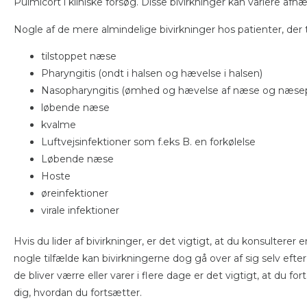
Pulmicort i kliniske forsøg. Disse bivirkninger kan variere afh
Nogle af de mere almindelige bivirkninger hos patienter, der
tilstoppet næse
Pharyngitis (ondt i halsen og hævelse i halsen)
Nasopharyngitis (ømhed og hævelse af næse og næse
løbende næse
kvalme
Luftvejsinfektioner som f.eks B. en forkølelse
Løbende næse
Hoste
øreinfektioner
virale infektioner
Hvis du lider af bivirkninger, er det vigtigt, at du konsultere
nogle tilfælde kan bivirkningerne dog gå over af sig selv efter
de bliver værre eller varer i flere dage er det vigtigt, at du for
dig, hvordan du fortsætter.