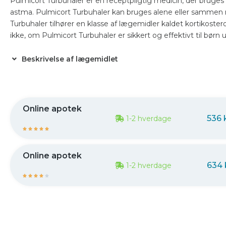
Pulmicort Turbuhaler er en receptpligtig medicin, der bruge
astma. Pulmicort Turbuhaler kan bruges alene eller sammen
Turbuhaler tilhører en klasse af lægemidler kaldet kortikostero
ikke, om Pulmicort Turbuhaler er sikkert og effektivt til børn u
Beskrivelse af lægemidlet
Online apotek
536 
1-2 hverdage





Online apotek
634 
1-2 hverdage




