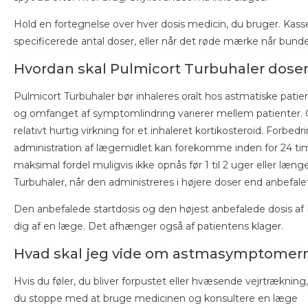
Hold en fortegnelse over hver dosis medicin, du bruger. Kass
specificerede antal doser, eller når det røde mærke når bunden
Hvordan skal Pulmicort Turbuhaler dose
Pulmicort Turbuhaler bør inhaleres oralt hos astmatiske patie
og omfanget af symptomlindring varierer mellem patienter. 
relativt hurtig virkning for et inhaleret kortikosteroid. Forbed
administration af lægemidlet kan forekomme inden for 24 tim
maksimal fordel muligvis ikke opnås før 1 til 2 uger eller læng
Turbuhaler, når den administreres i højere doser end anbefalet,
Den anbefalede startdosis og den højest anbefalede dosis af Pul
dig af en læge. Det afhænger også af patientens klager.
Hvad skal jeg vide om astmasymptomer
Hvis du føler, du bliver forpustet eller hvæsende vejrtræknin
du stoppe med at bruge medicinen og konsultere en læge