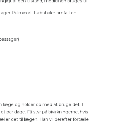
ængigt af den tilstand, medicinen bruges til.
 tager Pulmicort Turbuhaler omfatter:
passager)
r en læge og holder op med at bruge det. I
 et par dage. Få styr på bivirkningerne, hvis
tæller det til lægen. Han vil derefter fortælle