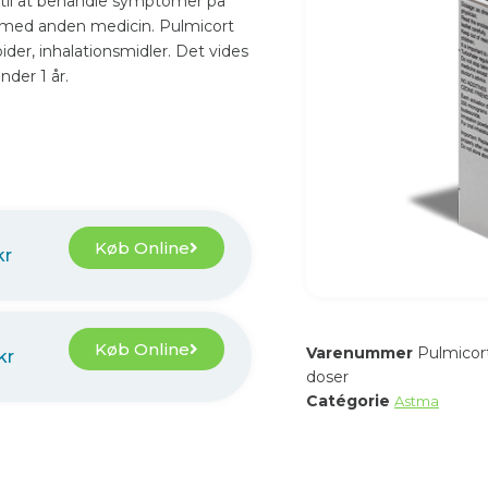
s til at behandle symptomer på
 med anden medicin. Pulmicort
ider, inhalationsmidler. Det vides
nder 1 år.
Køb Online
kr
Køb Online
Varenummer
Pulmicor
kr
doser
Catégorie
Astma