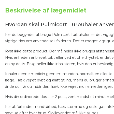
Beskrivelse af lægemidlet
Hvordan skal Pulmicort Turbuhaler anve
Før du begynder at bruge Pulmicort Turbuhaler, er det vigtig
vigtige tips om anvendelse i folderen. Det er meget vigtigt,
Ryst ikke dette produkt. Der må heller ikke bruges afstandss
Hvis enheden er blevet tabt eller ved et uheld rystet, er det
en ny dosis. Brug heller ikke inhalatoren, hvis den er beskadige
Inhaler denne medicin gennem munden, normalt en eller to g
læge. Træk vejret dybt og kraftigt ind, mens du bruger enh
ånde ud, før du indånder. Træk ikke vejret ind i enheden igen.
Hvis din ordinerede dosis er 2 pust, vent mindst et minut m
For at forhindre mundtørhed, hæs stemme og orale gærinfek
spyt ud efter hver brug. Skyllevandet må ikke sluges.