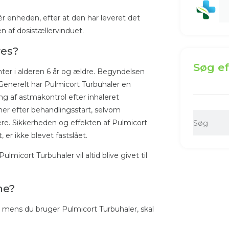
ér enheden, efter at den har leveret det
 af ​​dosistællervinduet.
res?
Søg ef
nter i alderen 6 år og ældre. Begyndelsen
Generelt har Pulmicort Turbuhaler en
ring af astmakontrol efter inhaleret
er efter behandlingsstart, selvom
ere. Sikkerheden og effekten af ​​Pulmicort
 er ikke blevet fastslået.
micort Turbuhaler vil altid blive givet til
ne?
g, mens du bruger Pulmicort Turbuhaler, skal