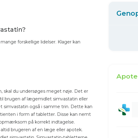
Geno
astatin?
mange forskellige lidelser. Klager kan
Apote
in, skal du undersøges meget nøje. Det er
l brugen af lægemidlet simvastatin eller
t simvastatin også i samme trin. Dette kan
tienten i form af tabletter. Disse kan nemt
 opmærksom på korrekt indtagelse.
ltid brugeren af ​​en læge eller apotek.
let simvastatin. Simvastatin-tabletterne