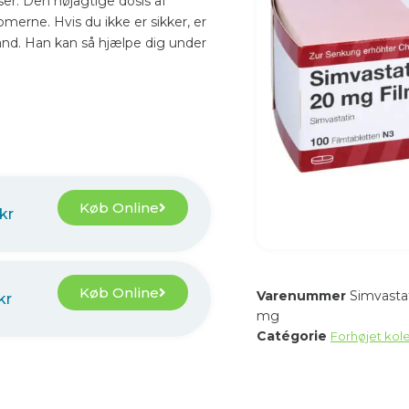
ser. Den nøjagtige dosis af
omerne. Hvis du ikke er sikker, er
rhånd. Han kan så hjælpe dig under
Køb Online
kr
Køb Online
Varenummer
Simvasta
kr
mg
Catégorie
Forhøjet kole