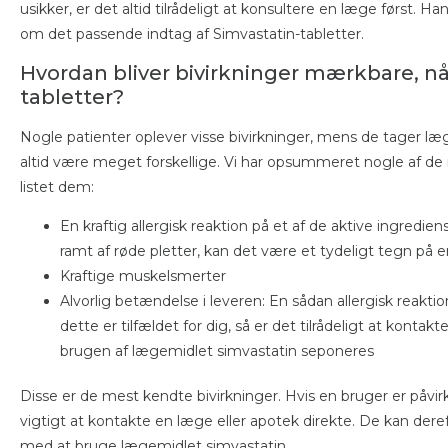
usikker, er det altid tilrådeligt at konsultere en læge først. H
om det passende indtag af Simvastatin-tabletter.
Hvordan bliver bivirkninger mærkbare, nå
tabletter?
Nogle patienter oplever visse bivirkninger, mens de tager læg
altid være meget forskellige. Vi har opsummeret nogle af de 
listet dem:
En kraftig allergisk reaktion på et af de aktive ingrediens
ramt af røde pletter, kan det være et tydeligt tegn på en
Kraftige muskelsmerter
Alvorlig betændelse i leveren: En sådan allergisk reaktio
dette er tilfældet for dig, så er det tilrådeligt at kontakt
brugen af ​​lægemidlet simvastatin seponeres
Disse er de mest kendte bivirkninger. Hvis en bruger er påv
vigtigt at kontakte en læge eller apotek direkte. De kan dere
med at bruge lægemidlet simvastatin.