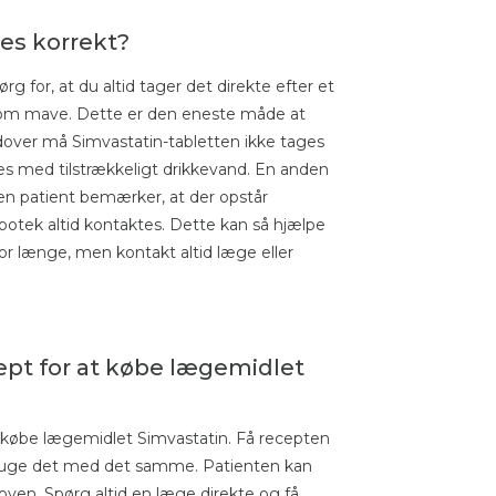
es korrekt?
rg for, at du altid tager det direkte efter et
å tom mave. Dette er den eneste måde at
over må Simvastatin-tabletten ikke tages
s med tilstrækkeligt drikkevand. En anden
 en patient bemærker, at der opstår
otek altid kontaktes. Dette kan så hjælpe
or længe, ​​men kontakt altid læge eller
cept for at købe lægemidlet
t købe lægemidlet Simvastatin. Få recepten
 bruge det med det samme. Patienten kan
yen. Spørg altid en læge direkte og få