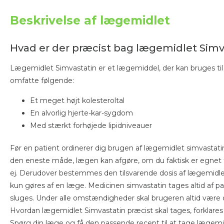
Beskrivelse af lægemidlet
Hvad er der præcist bag lægemidlet Simv
Lægemidlet Simvastatin er et lægemiddel, der kan bruges til 
omfatte følgende:
Et meget højt kolesteroltal
En alvorlig hjerte-kar-sygdom
Med stærkt forhøjede lipidniveauer
Før en patient ordinerer dig brugen af ​​lægemidlet simvastat
den eneste måde, lægen kan afgøre, om du faktisk er egnet ti
ej. Derudover bestemmes den tilsvarende dosis af lægemidle
kun gøres af en læge. Medicinen simvastatin tages altid af pa
sluges. Under alle omstændigheder skal brugeren altid være
Hvordan lægemidlet Simvastatin præcist skal tages, forklares a
Spørg din læge og få den passende recept til at tage lægemid