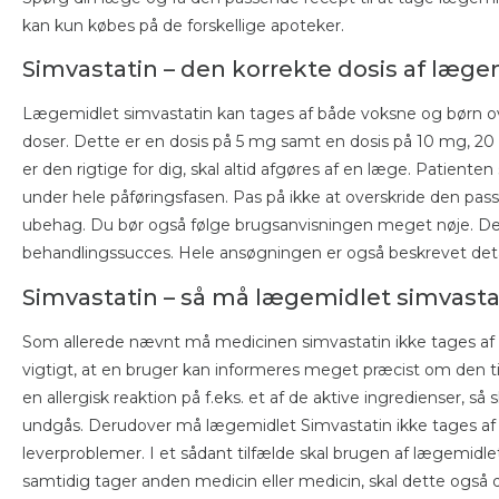
kan kun købes på de forskellige apoteker.
Simvastatin – den korrekte dosis af læge
Lægemidlet simvastatin kan tages af både voksne og børn ov
doser. Dette er en dosis på 5 mg samt en dosis på 10 mg, 20
er den rigtige for dig, skal altid afgøres af en læge. Patiente
under hele påføringsfasen. Pas på ikke at overskride den passe
ubehag. Du bør også følge brugsanvisningen meget nøje. De
behandlingssucces. Hele ansøgningen er også beskrevet detal
Simvastatin – så må lægemidlet simvasta
Som allerede nævnt må medicinen simvastatin ikke tages af a
vigtigt, at en bruger kan informeres meget præcist om den til
en allergisk reaktion på f.eks. et af de aktive ingredienser, så
undgås. Derudover må lægemidlet Simvastatin ikke tages af pat
leverproblemer. I et sådant tilfælde skal brugen af ​​lægemidl
samtidig tager anden medicin eller medicin, skal dette også