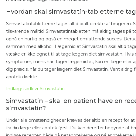
Hvordan skal simvastatin-tabletterne tag
Simvastatintabletterne tages altid oralt direkte af brugeren. Sø
tilsvarende måltid. Simvastatintabletten må aldrig tages p
opnå en hurtig og også en meget omfattende succes. Derud
sammen med alkohol. Lægemidlet Simvastatin skal altid tage
væske er ikke egnet til at tage lægemidlet simvastatin. Hvis
symptomer, mens han tager lægemidlet, kan en læge eller ap
dig præcis, når du tager lægemidlet Simvastatin. Vent aldrig f
apotek direkte.
Indlægssedlevr Simvastatin
Simvastatin – skal en patient have en re
simvastatin?
Under alle omstændigheder kræves der altid en recept for a
fra din læge eller apotek først. Du kan derefter begynde at
indløse recepten både på netapotekerne og på apotekerne i b