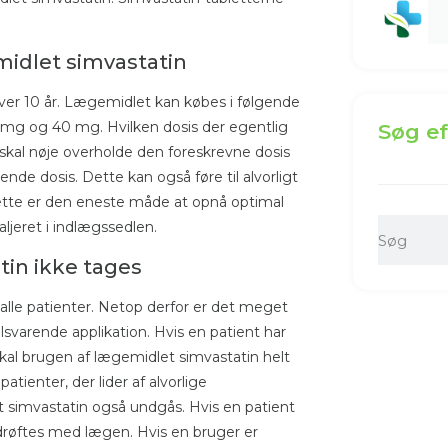
midlet simvastatin
er 10 år. Lægemidlet kan købes i følgende
 mg og 40 mg. Hvilken dosis der egentlig
Søg ef
n skal nøje overholde den foreskrevne dosis
nde dosis. Dette kan også føre til alvorligt
tte er den eneste måde at opnå optimal
jeret i indlægssedlen.
tin ikke tages
lle patienter. Netop derfor er det meget
svarende applikation. Hvis en patient har
 skal brugen af ​​lægemidlet simvastatin helt
ienter, der lider af alvorlige
et simvastatin også undgås. Hvis en patient
 drøftes med lægen. Hvis en bruger er