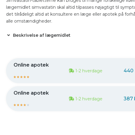
Simvastatin-tabletterne kan bruges til mange forskellige lidel
lægemidlet simvastatin skal altid tilpasses nøjagtigt til sympt
det tilrådeligt altid at konsultere en læge eller apotek på fo
alle omstændigheder.
Beskrivelse af lægemidlet
Online apotek
440 
1-2 hverdage





Online apotek
387 
1-2 hverdage




