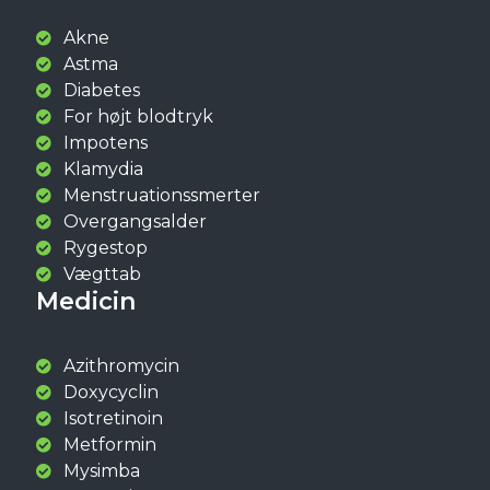
Akne
Astma
Diabetes
For højt blodtryk
Impotens
Klamydia
Menstruationssmerter
Overgangsalder
Rygestop
Vægttab
Medicin
Azithromycin
Doxycyclin
Isotretinoin
Metformin
Mysimba